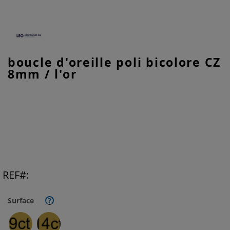
Skip
boucle d'oreille poli bicolore CZ
to
8mm / l'or
the
beginning
of
the
images
gallery
REF
Surface
?