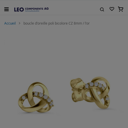
Allez
au
Mon 
contenu
Rechercher
Accueil
boucle d'oreille poli bicolore CZ 8mm / l'or
Skip
to
the
end
of
the
images
gallery