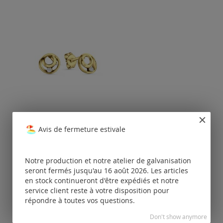
boucle d'oreille CZ
7,7x7,6mm / l'or
Avis de fermeture estivale
Tarifs
disponibles
Notre production et notre atelier de galvanisation
uniquement
pour les clients
seront fermés jusqu'au 16 août 2026. Les articles
enregistrés.
en stock continueront d'être expédiés et notre
service client reste à votre disposition pour
répondre à toutes vos questions.
Don't show anymore