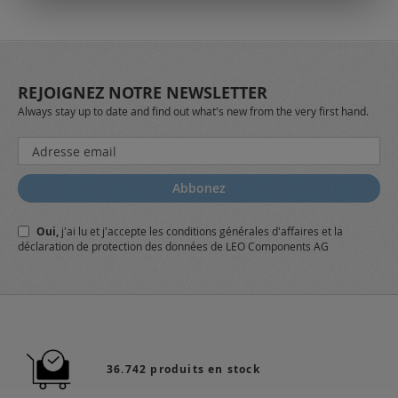
REJOIGNEZ NOTRE NEWSLETTER
Always stay up to date and find out what's new from the very first hand.
Inscription
à
notre
Abbonez
lettre
d’information
Oui,
j'ai lu et j'accepte
les conditions générales
d'affaires et
la
:
déclaration de protection des données
de LEO Components AG
36.742 produits en stock