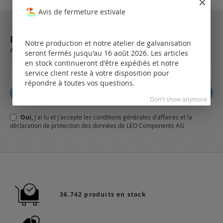
Avis de fermeture estivale
REJOIGNEZ NOTRE NEWSLETTER
Notre production et notre atelier de galvanisation
Always stay up to date and find out what's new from the very first hand.
seront fermés jusqu'au 16 août 2026. Les articles
en stock continueront d'être expédiés et notre
Inscription
service client reste à votre disposition pour
à
répondre à toutes vos questions.
notre
Abbonez
lettre
Don't show anymore
d’information
Oui,
j'ai lu et j'accepte
les conditions générales
d'affaires et
la
:
déclaration de protection des données
de LEO Components AG
36.742 produits en stock