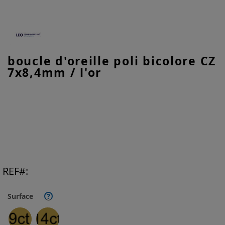
Skip
boucle d'oreille poli bicolore CZ
to
7x8,4mm / l'or
the
beginning
of
the
images
gallery
REF
Surface
?