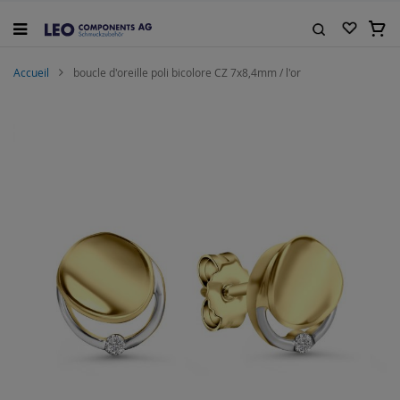
Allez
au
Mon 
contenu
Rechercher
Accueil
boucle d'oreille poli bicolore CZ 7x8,4mm / l'or
Skip
to
the
end
of
the
images
gallery