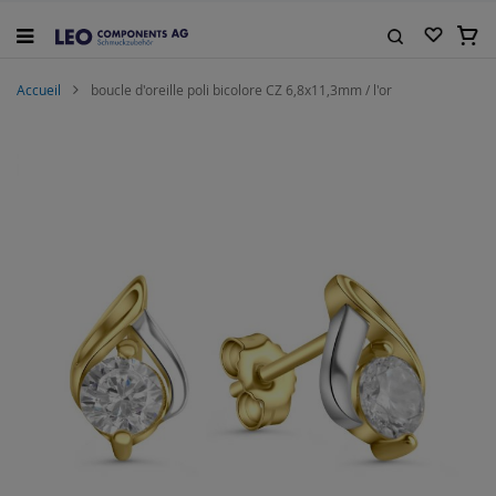
Allez
au
Mon 
contenu
Rechercher
Accueil
boucle d'oreille poli bicolore CZ 6,8x11,3mm / l'or
Skip
to
the
end
of
the
images
gallery