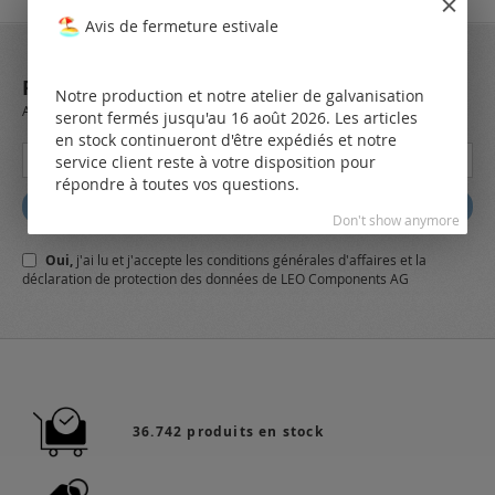
Avis de fermeture estivale
REJOIGNEZ NOTRE NEWSLETTER
Notre production et notre atelier de galvanisation
Always stay up to date and find out what's new from the very first hand.
seront fermés jusqu'au 16 août 2026. Les articles
en stock continueront d'être expédiés et notre
Inscription
service client reste à votre disposition pour
à
répondre à toutes vos questions.
notre
Abbonez
lettre
Don't show anymore
d’information
Oui,
j'ai lu et j'accepte
les conditions générales
d'affaires et
la
:
déclaration de protection des données
de LEO Components AG
36.742 produits en stock