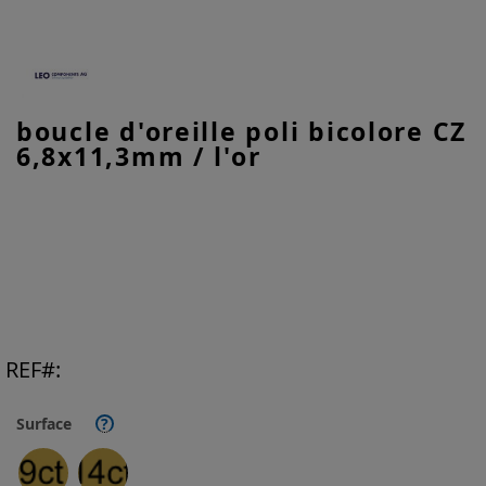
Skip
boucle d'oreille poli bicolore CZ
to
6,8x11,3mm / l'or
the
beginning
of
the
images
gallery
REF
Surface
?