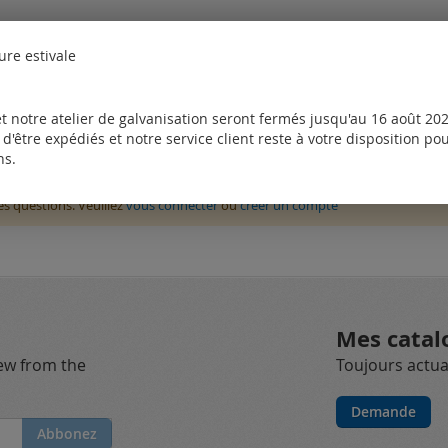
ure estivale
t notre atelier de galvanisation seront fermés jusqu'au 16 août 2026
d'être expédiés et notre service client reste à votre disposition p
ns.
des questions. Veuillez
vous connecter
ou
créer un compte
Mes catal
new from the
Toujours actual
Demande
Abbonez