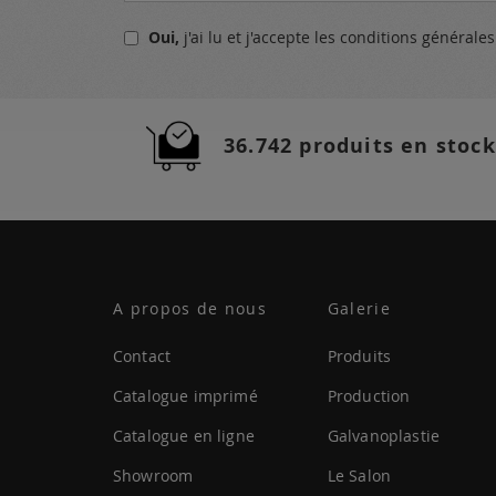
notre
Oui,
j'ai lu et j'accepte
les conditions générale
lettre
d’information
:
36.742 produits en stock
A propos de nous
Galerie
Contact
Produits
Catalogue imprimé
Production
Catalogue en ligne
Galvanoplastie
Showroom
Le Salon