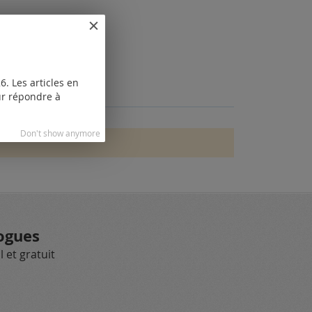
. Les articles en
our répondre à
Don't show anymore
ogues
 et gratuit