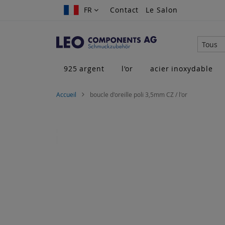
Allez
FR
FR
Contact
Le Salon
au
contenu
Tous
925 argent
l'or
acier inoxydable
Accueil
boucle d'oreille poli 3,5mm CZ / l'or
Skip
to
the
end
of
the
images
gallery