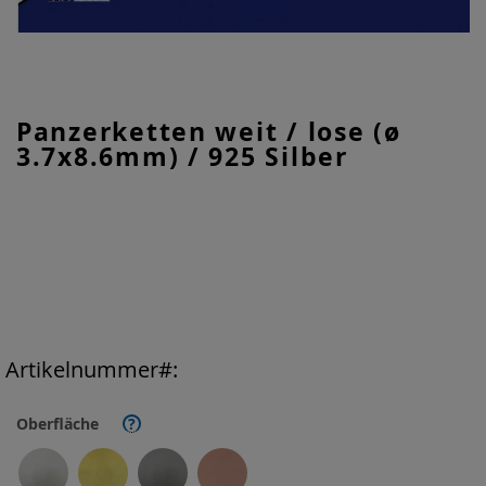
Zum
Panzerketten weit / lose (ø
Anfang
3.7x8.6mm) / 925 Silber
der
Bildgalerie
springen
Artikelnummer
Oberfläche
?