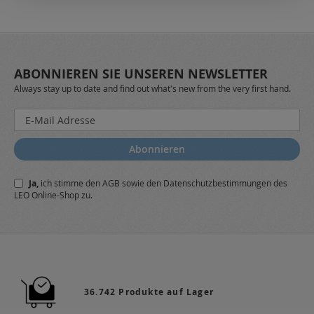
ABONNIEREN SIE UNSEREN NEWSLETTER
Always stay up to date and find out what's new from the very first hand.
Melden
Sie
sich
Abonnieren
für
unseren
Ja,
ich stimme den
AGB
sowie den
Datenschutzbestimmungen
des
Newsletter
LEO Online-Shop zu.
a:
36.742 Produkte auf Lager