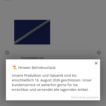
Panzerketten mit
Fan
Karabiner (ø 0.7 mm) / 925
7.7
Silber
Hinweis Betriebsurlaub
P
Preise nur für
Unsere Produktion und Galvanik sind bis
registrierte
einschließlich 16. August 2026 geschlossen. Unser
Kunden
sichtbar.
Kundenservice ist weiterhin gerne für Sie
erreichbar und versendet alle lagernden Artikel.
Don't show anymore