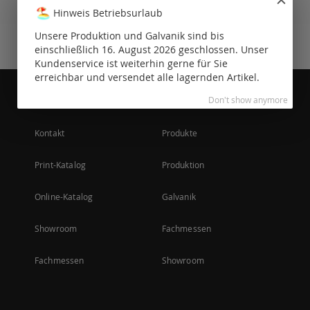
Hohe Qualität
Hinweis Betriebsurlaub
Unsere Produktion und Galvanik sind bis
einschließlich 16. August 2026 geschlossen. Unser
Kundenservice ist weiterhin gerne für Sie
erreichbar und versendet alle lagernden Artikel.
Über uns
Galerie
Don't show anymore
Kontakt
Produkte
Print-Katalog
Produktion
Online-Katalog
Galvanik
Showroom
Fachmessen
Fachmessen
Showroom