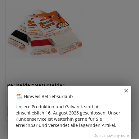
Perlseide "Naturseide"
Hinweis Betriebsurlaub
Unsere Produktion und Galvanik sind bis
Preise nur für registrierte Kunden sichtbar.
einschließlich 16. August 2026 geschlossen. Unser
Kundenservice ist weiterhin gerne für Sie
erreichbar und versendet alle lagernden Artikel.
Don't show anymore