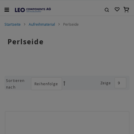
Zum
Inhalt
Mein
springen
Suche
Startseite
Aufreihmaterial
Perlseide
Perlseide
Sortieren
Zeige
Absteigend
nach
sortieren