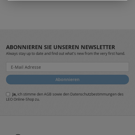
ABONNIEREN SIE UNSEREN NEWSLETTER
Always stay up to date and find out what's new from the very first hand.
Melden
Sie
sich
Abonnieren
für
unseren
Ja,
ich stimme den
AGB
sowie den
Datenschutzbestimmungen
des
Newsletter
LEO Online-Shop zu.
a: