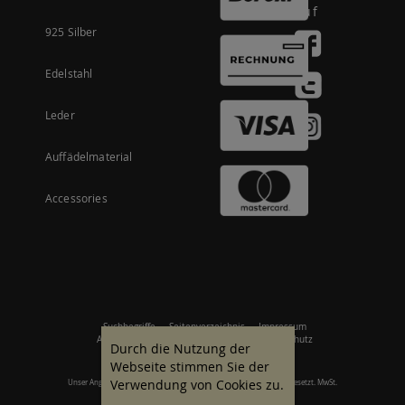
auf
925 Silber
Edelstahl
Leder
Auffädelmaterial
Accessories
Suchbegriffe
Seitenverzeichnis
Impressum
Allgemeine Geschäftsbedingungen
Datenschutz
Durch die Nutzung der
Webseite stimmen Sie der
Verwendung von Cookies zu.
Unser Angebot richtet sich an gewerbliche Kunden. Alle Preise zzgl. gesetzt. MwSt.