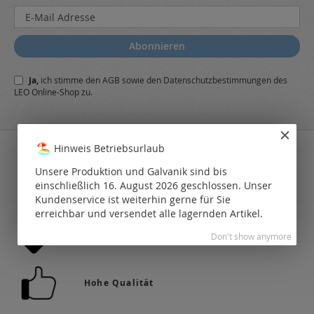
Melden
Sie
sich
Abonnieren
für
unseren
Ja,
ich stimme den
AGB
sowie den
Datenschutzbestimmungen
des
Newsletter
LEO Online-Shop zu.
a:
Hinweis Betriebsurlaub
Unsere Produktion und Galvanik sind bis
einschließlich 16. August 2026 geschlossen. Unser
36.742 Produkte auf Lager
Kundenservice ist weiterhin gerne für Sie
erreichbar und versendet alle lagernden Artikel.
Attraktives Rabattsystem
Don't show anymore
Hohe Qualität