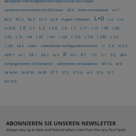
karabiner+mit+eingehã+noir+osen+ã+se+925+silver
karabiner+mont+fester+ös+925+silver
KE 5
Kette mit karabiner
kn 7
L+0
ku 2
ku 2
KU 2
L+1
L+2
KU 3
ku 4
Kugeln / Edelstahl
L 0
L 2
L 1
L 3 G
L 4
L 11
L 60
L+3+G
L 7
L 14
l 38
L 65
L 75
l 96
L 97
l 103
L 123
L 199
L 212
L 104
L 170
L v
M 2 G
L 236
LA 5
Leder
Lederbänder mit Bajonettverschluss
LI
R
R 1
S 2
r 21
ri 1
NUP 1
oc 1
OR 1
OR 2
or 9
R+1
SB 4
silberketten mit karabiner
SK 7 G
sk 8
Schlangenketten mit Karabiner
ST 1
SK 64 M
SK 67 M
SK 85
ST 2
ST 2 G
st 5
ST 6
ST 7
SU 13 G
ABONNIEREN SIE UNSEREN NEWSLETTER
Always stay up to date and find out what's new from the very first hand.