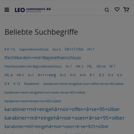
Zum
Inhalt
Mein
springen
Suche
Beliebte Suchbegriffe
EK+17+rho
bor 5
FH 7
8 K 7 G
bajonettverschluss
Flechtkordeln+mit+Bajonettverschluss
HL
fo 1
HL+a
hl 1
Flechtkordeln mit Bajonettverschluss
HK 2
HL a
K 2
HR 2
K+1
K+1++verg
K+2
K 1
K 3
K 6
K+3
K+9
K 9
K 12
Karabiner
karabiner+mint+eingehã+noir+offen+ã+se+95+silber
karabiner+mint+eingehã+noir+osen+ã+se+925+silber
karabiner+mint+fester+ös+925+silber
karabiner+mit+eingehã+noir+offen+ã+se+95+silber
karabiner+mit+eingehã+noir+osen+ã+se+95+silber
karabiner+mit+eingehã+noir+osen+ã+se+925+silber