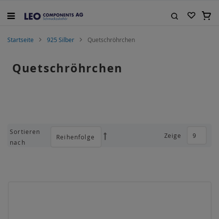
Zum
Inhalt
Mein
springen
Suche
Startseite
925 Silber
Quetschröhrchen
Quetschröhrchen
Sortieren
Zeige
Absteigend
nach
sortieren