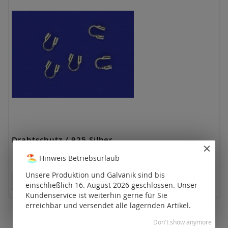
Drahtschutz / 925 Silber
Hinweis Betriebsurlaub
Unsere Produktion und Galvanik sind bis
Preise nur für registrierte Kunden sichtbar.
einschließlich 16. August 2026 geschlossen. Unser
Kundenservice ist weiterhin gerne für Sie
erreichbar und versendet alle lagernden Artikel.
Don't show anymore