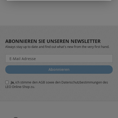
ABONNIEREN SIE UNSEREN NEWSLETTER
Always stay up to date and find out what's new from the very first hand.
Melden
Sie
sich
Abonnieren
für
unseren
Ja,
ich stimme den
AGB
sowie den
Datenschutzbestimmungen
des
Newsletter
LEO Online-Shop zu.
a: