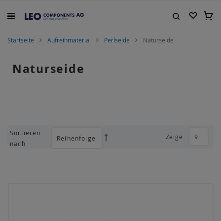
Zum
Inhalt
Mein
springen
Suche
Startseite
Aufreihmaterial
Perlseide
Naturseide
Naturseide
Sortieren
Zeige
Absteigend
nach
sortieren