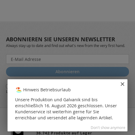
ABONNIEREN SIE UNSEREN NEWSLETTER
Always stay up to date and find out what's new from the very first hand.
Melden
Sie
sich
Abonnieren
für
unseren
Ja,
ich stimme den
AGB
sowie den
Datenschutzbestimmungen
des
Newsletter
Hinweis Betriebsurlaub
LEO Online-Shop zu.
a:
Unsere Produktion und Galvanik sind bis
einschließlich 16. August 2026 geschlossen. Unser
Kundenservice ist weiterhin gerne für Sie
erreichbar und versendet alle lagernden Artikel.
Don't show anymore
36.742 Produkte auf Lager