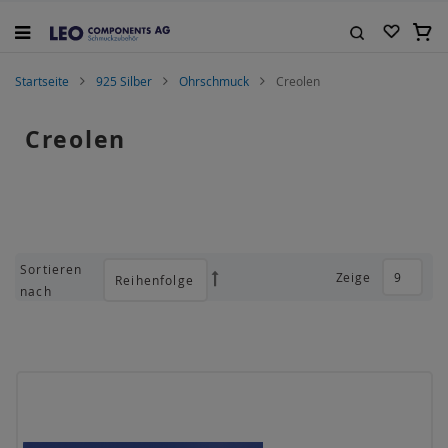
Zum
Inhalt
Mein
springen
Suche
Startseite
925 Silber
Ohrschmuck
Creolen
Creolen
Sortieren
Zeige
Absteigend
nach
sortieren