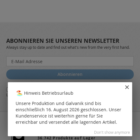
ABONNIEREN SIE UNSEREN NEWSLETTER
Always stay up to date and find out what's new from the very first hand.
Melden
Sie
sich
Abonnieren
für
unseren
Ja,
ich stimme den
AGB
sowie den
Datenschutzbestimmungen
des
Newsletter
Hinweis Betriebsurlaub
LEO Online-Shop zu.
a:
Unsere Produktion und Galvanik sind bis
einschließlich 16. August 2026 geschlossen. Unser
Kundenservice ist weiterhin gerne für Sie
erreichbar und versendet alle lagernden Artikel.
Don't show anymore
36.742 Produkte auf Lager