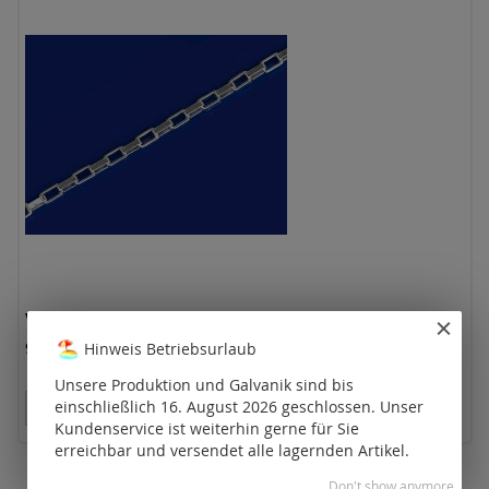
Veneziaketten weit mit Karabiner (ø2.4mm) /
925 Silber
Hinweis Betriebsurlaub
Unsere Produktion und Galvanik sind bis
einschließlich 16. August 2026 geschlossen. Unser
Preise nur für registrierte Kunden sichtbar.
Kundenservice ist weiterhin gerne für Sie
erreichbar und versendet alle lagernden Artikel.
Don't show anymore