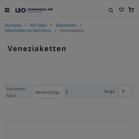
Zum
Inhalt
Mein
springen
Suche
Startseite
925 Silber
Silberketten
Silberketten mit Verschluss
Veneziaketten
Veneziaketten
Sortieren
Zeige
Absteigend
nach
sortieren