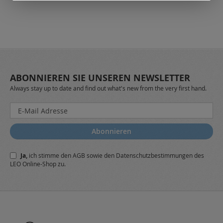
ABONNIEREN SIE UNSEREN NEWSLETTER
Always stay up to date and find out what's new from the very first hand.
Melden
Sie
sich
Abonnieren
für
unseren
Ja,
ich stimme den
AGB
sowie den
Datenschutzbestimmungen
des
Newsletter
LEO Online-Shop zu.
a: