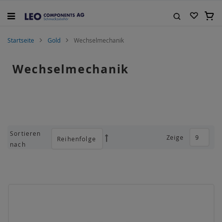
Zum
Inhalt
Mein
springen
Suche
Startseite
Gold
Wechselmechanik
Wechselmechanik
Sortieren
Zeige
Absteigend
nach
sortieren