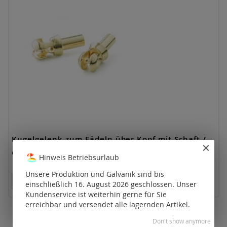
Kugelgelenk zum Fädeln über Kopf mit Schaft /
Gold
Hinweis Betriebsurlaub
Unsere Produktion und Galvanik sind bis
Preise nur für registrierte Kunden sichtbar.
einschließlich 16. August 2026 geschlossen. Unser
Kundenservice ist weiterhin gerne für Sie
erreichbar und versendet alle lagernden Artikel.
Don't show anymore