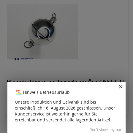
Magnetschliesse mit beweglicher Öse / Edelstahl
Hinweis Betriebsurlaub
Unsere Produktion und Galvanik sind bis
Preise nur für registrierte Kunden sichtbar.
einschließlich 16. August 2026 geschlossen. Unser
Kundenservice ist weiterhin gerne für Sie
erreichbar und versendet alle lagernden Artikel.
Don't show anymore