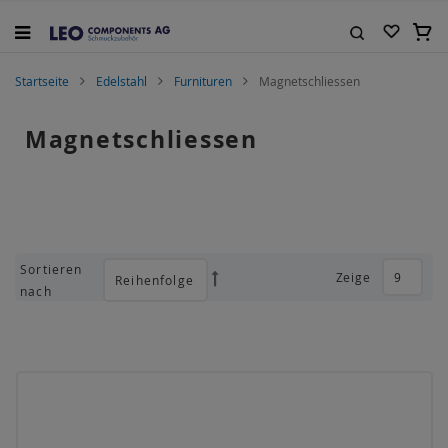
Zum
Inhalt
Mein
springen
Suche
Startseite
Edelstahl
Furnituren
Magnetschliessen
Magnetschliessen
Sortieren
Zeige
Absteigend
nach
sortieren