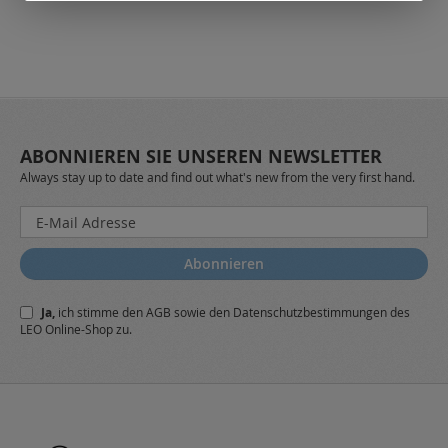
ABONNIEREN SIE UNSEREN NEWSLETTER
Always stay up to date and find out what's new from the very first hand.
Melden
Sie
sich
Abonnieren
für
unseren
Ja,
ich stimme den
AGB
sowie den
Datenschutzbestimmungen
des
Newsletter
LEO Online-Shop zu.
a: