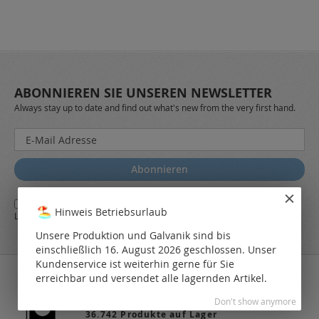
ABONNIEREN SIE UNSEREN NEWSLETTER
Always stay up to date and find out what's new from the very first hand.
Melden
Sie
sich
Abonnieren
für
unseren
Ja,
ich stimme den
AGB
sowie den
Datenschutzbestimmungen
des
Newsletter
Hinweis Betriebsurlaub
LEO Online-Shop zu.
a:
Unsere Produktion und Galvanik sind bis
einschließlich 16. August 2026 geschlossen. Unser
Kundenservice ist weiterhin gerne für Sie
erreichbar und versendet alle lagernden Artikel.
Don't show anymore
36.742 Produkte auf Lager