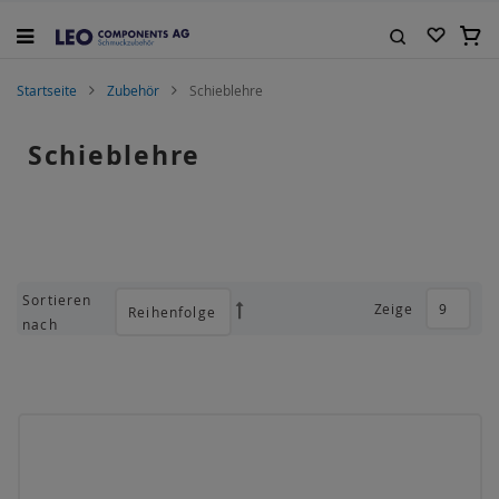
Zum
Inhalt
Mein
springen
Suche
Startseite
Zubehör
Schieblehre
Schieblehre
Sortieren
Zeige
Absteigend
nach
sortieren