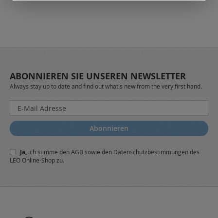
ABONNIEREN SIE UNSEREN NEWSLETTER
Always stay up to date and find out what's new from the very first hand.
Melden
Sie
sich
Abonnieren
für
unseren
Ja,
ich stimme den
AGB
sowie den
Datenschutzbestimmungen
des
Newsletter
LEO Online-Shop zu.
a: