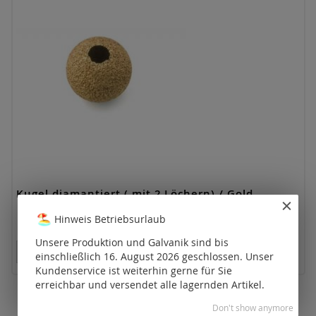
Kugel diamantiert ( mit 2 Löchern) / Gold
Hinweis Betriebsurlaub
Unsere Produktion und Galvanik sind bis
Preise nur für registrierte Kunden sichtbar.
einschließlich 16. August 2026 geschlossen. Unser
Kundenservice ist weiterhin gerne für Sie
erreichbar und versendet alle lagernden Artikel.
Don't show anymore