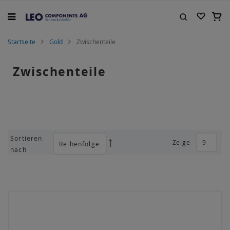
Zum
Inhalt
Mein
springen
Suche
Startseite
Gold
Zwischenteile
Zwischenteile
Sortieren
Zeige
Absteigend
nach
sortieren