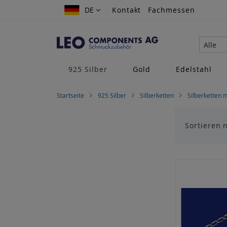
Zum
DE
DE
Kontakt
Fachmessen
Inhalt
springen
Alle
925 Silber
Gold
Edelstahl
Startseite
925 Silber
Silberketten
Silberketten 
Sortieren 