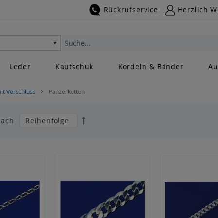
Rückrufservice
Herzlich W
Suche
Leder
Kautschuk
Kordeln & Bänder
Au
mit Verschluss
Panzerketten
Absteigend
nach
sortieren