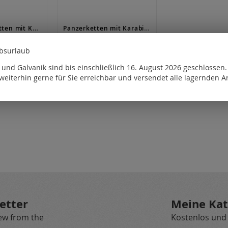
Panzerstegketten mit Karabiner (ø2.3 mm) / 925 Silber
Panzerketten mit Karabiner (ø 4.5 mm) / 925 Silber
für
Preise nur für
ebsurlaub
e
registrierte
htbar.
Kunden sichtbar.
und Galvanik sind bis einschließlich 16. August 2026 geschlossen
weiterhin gerne für Sie erreichbar und versendet alle lagernden Ar
etter
Meine Kat
new from the
Kostenlos und