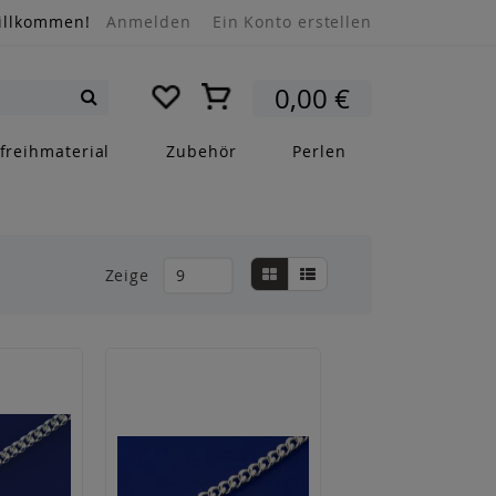
illkommen!
Anmelden
Ein Konto erstellen
Mein Warenkorb
0,00 €
Suche
freihmaterial
Zubehör
Perlen
Anzeigen
Liste
Liste
Zeige
als