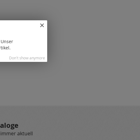
. Unser
tikel.
Don't show anymore
aloge
 immer aktuell