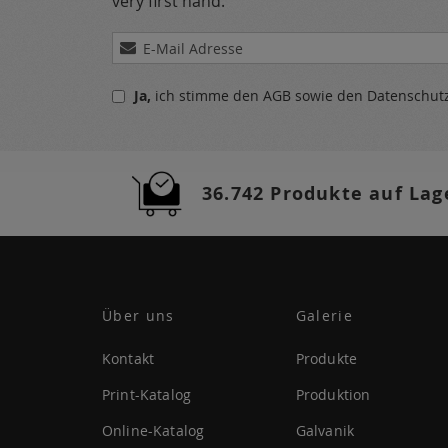
very first hand.
Melden
Sie
sich
Ja,
ich stimme den
AGB
sowie den
Datenschu
für
unseren
Newsletter
a:
36.742 Produkte auf Lag
Über uns
Galerie
Kontakt
Produkte
Print-Katalog
Produktion
Online-Katalog
Galvanik