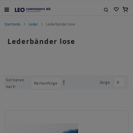
Zum
Inhalt
Mein
springen
Suche
Startseite
Leder
Lederbänder lose
Lederbänder lose
Sortieren
Zeige
Absteigend
nach
sortieren