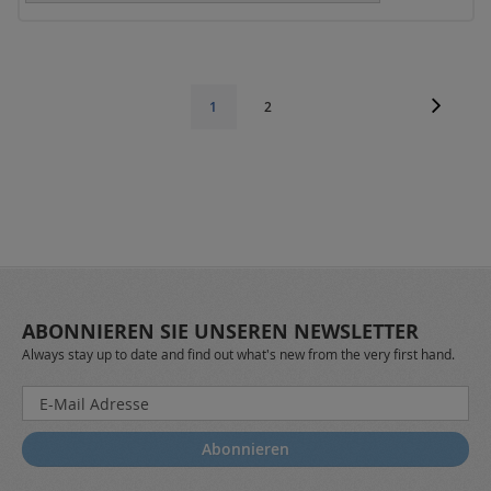
Seite
Seite
Weiter
Seite
Sie
1
2
lesen
gerade
die
Seite
ABONNIEREN SIE UNSEREN NEWSLETTER
Always stay up to date and find out what's new from the very first hand.
Melden
Sie
sich
Abonnieren
für
unseren