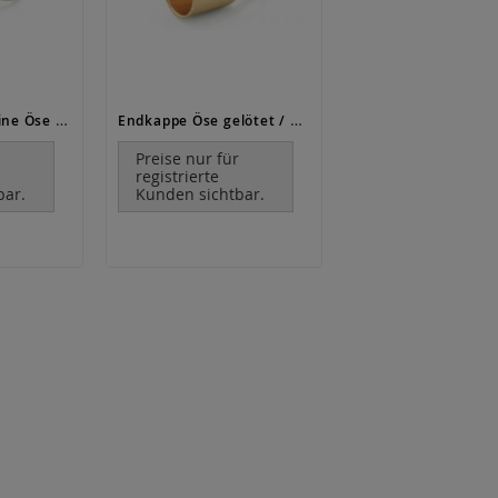
Kugelkapsel (kleine Öse offen) / Gold
Endkappe Öse gelötet / Gold
r
Preise nur für
registrierte
bar.
Kunden sichtbar.