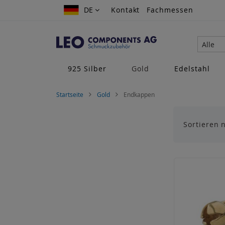
Zum
DE
DE
Kontakt
Fachmessen
Inhalt
springen
Alle
925 Silber
Gold
Edelstahl
Startseite
Gold
Endkappen
Sortieren 