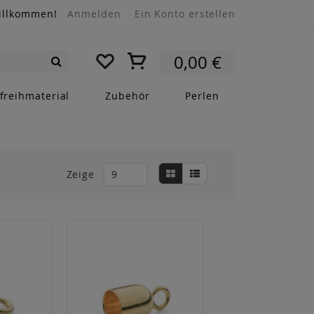
illkommen!
Anmelden
Ein Konto erstellen
Mein Warenkorb
0,00 €
Suche
freihmaterial
Zubehör
Perlen
Anzeigen
Liste
Liste
Zeige
als