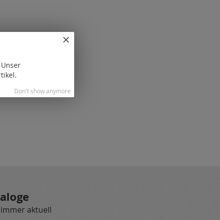
. Unser
tikel.
Don't show anymore
aloge
 immer aktuell