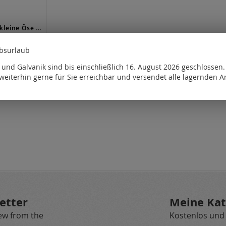
Sternkapseln kleine Öse (offen) / Gold
für
ebsurlaub
e
htbar.
und Galvanik sind bis einschließlich 16. August 2026 geschlossen
weiterhin gerne für Sie erreichbar und versendet alle lagernden Ar
etter
Meine Kat
new from the
Kostenlos und