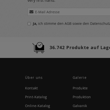
very first hand.
Melden
Sie
sich
Ja,
ich stimme den
AGB
sowie den
Datenschu
für
unseren
Newsletter
a:
36.742 Produkte auf Lag
Über uns
Galerie
Kontakt
Produkte
Print-Katalog
Produktion
Online-Katalog
Galvanik