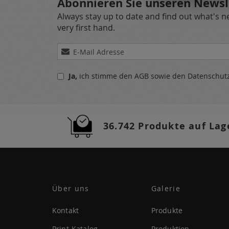
Abonnieren Sie unseren Newsl
Always stay up to date and find out what's 
very first hand.
Melden
Sie
sich
Ja,
ich stimme den
AGB
sowie den
Datenschu
für
unseren
Newsletter
a:
36.742 Produkte auf Lag
Über uns
Galerie
Kontakt
Produkte
Print-Katalog
Produktion