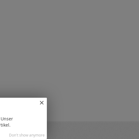
. Unser
tikel.
Don't show anymore