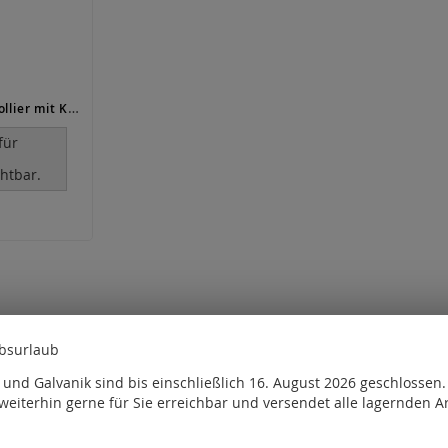
Rochenledercollier mit Kugelkopf (Ø 4 mm)
für
e
htbar.
ebsurlaub
und Galvanik sind bis einschließlich 16. August 2026 geschlossen
weiterhin gerne für Sie erreichbar und versendet alle lagernden Ar