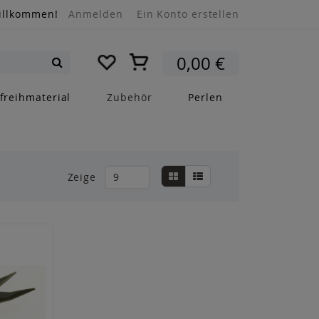
illkommen!
Anmelden
Ein Konto erstellen
Mein Warenkorb
0,00 €
Suche
freihmaterial
Zubehör
Perlen
Anzeigen
Liste
Liste
Zeige
als