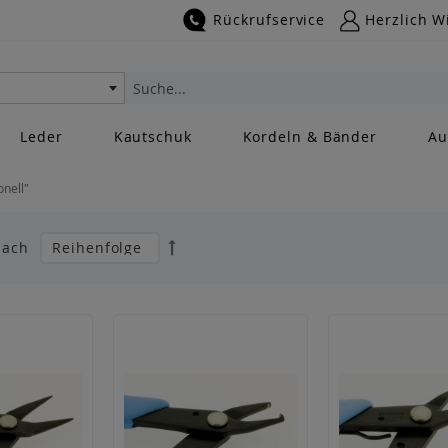
Rückrufservice
Herzlich W
Suche
Leder
Kautschuk
Kordeln & Bänder
Au
onell"
Absteigend
nach
sortieren