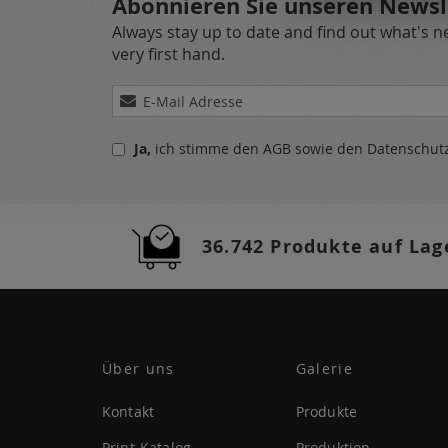
Abonnieren Sie unseren Newsl
Always stay up to date and find out what's 
very first hand.
Melden
Sie
sich
Ja,
ich stimme den
AGB
sowie den
Datenschu
für
unseren
Newsletter
a:
36.742 Produkte auf Lag
Über uns
Galerie
Kontakt
Produkte
Print-Katalog
Produktion