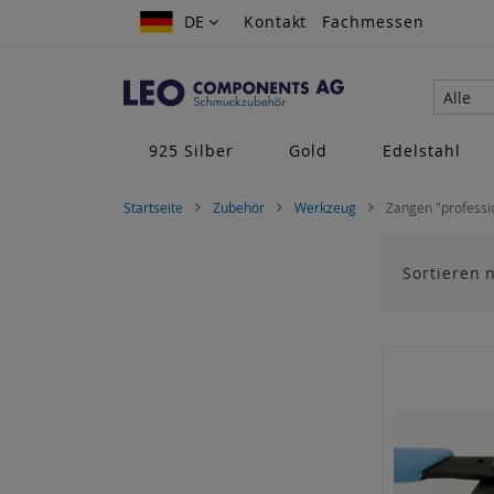
Zum
DE
DE
Kontakt
Fachmessen
Inhalt
springen
Alle
925 Silber
Gold
Edelstahl
Startseite
Zubehör
Werkzeug
Zangen "professi
Sortieren 