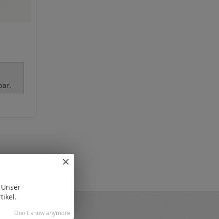
r
bar.
. Unser
tikel.
Don't show anymore