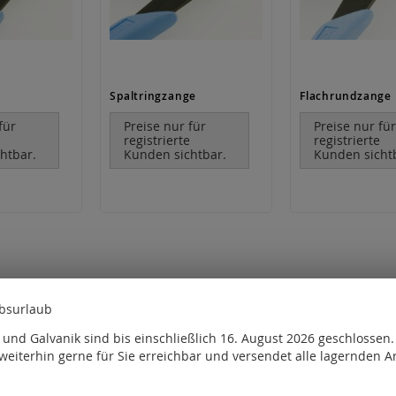
Spaltringzange
Flachrundzange
für
Preise nur für
Preise nur fü
e
registrierte
registrierte
htbar.
Kunden sichtbar.
Kunden sicht
ebsurlaub
und Galvanik sind bis einschließlich 16. August 2026 geschlossen
weiterhin gerne für Sie erreichbar und versendet alle lagernden Ar