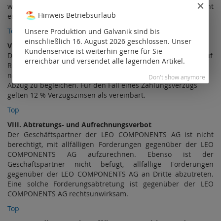
weder verfügen noch Dritten vertraglich ein Nutzungsrecht
Hinweis Betriebsurlaub
einräumen.
Top
Unsere Produktion und Galvanik sind bis
einschließlich 16. August 2026 geschlossen. Unser
VII. Zahlung
Kundenservice ist weiterhin gerne für Sie
Die Firma LEO COMPONENTS AG liefert bei Stammkunden auf
erreichbar und versendet alle lagernden Artikel.
Rechnungsbasis. Forderungen aus Rechnungen sind promt
nach Erhalt der Rechnung und der Ware fällig und ohne
Don't show anymore
Abzug zu begleichen. Für den Fall eines Zahlungsverzugs
gelten 12 % Verzugszinsen als vereinbart.
Top
VIII. Abtretungs- und Aufrechnungsverbot
Der Geschäftspartner der LEO COMPONENTS AG ist nicht
berechtigt, mit allfälligen Forderungen gegenüber der LEO
COMPONENTS AG aufzurechnen. Ebenso ist der
Geschäftspartner nicht befugt, allfällige Forderungen
gegenüber der LEO COMPONENTS AG an Dritte abzutreten.
Eine solche Forderungsabtretung ist gegenüber der LEO
COMPONENTS AG rechtsunwirksam.
Top