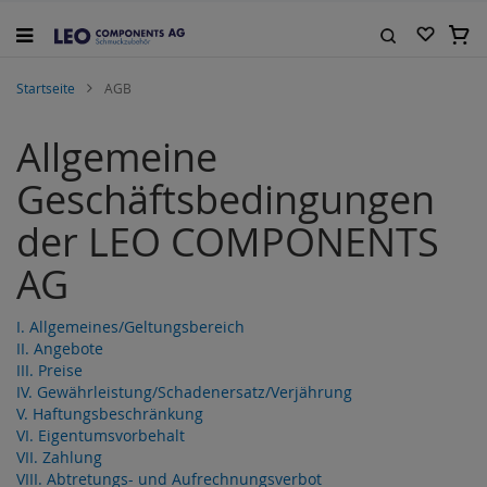
Zum
Inhalt
Mein
springen
Suche
Startseite
AGB
Allgemeine
Geschäftsbedingungen
der LEO COMPONENTS
AG
I. Allgemeines/Geltungsbereich
II. Angebote
III. Preise
IV. Gewährleistung/Schadenersatz/Verjährung
V. Haftungsbeschränkung
VI. Eigentumsvorbehalt
VII. Zahlung
VIII. Abtretungs- und Aufrechnungsverbot