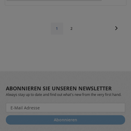
Seite
Seite
Weiter
Seite
Sie
1
2
lesen
gerade
die
Seite
ABONNIEREN SIE UNSEREN NEWSLETTER
Always stay up to date and find out what's new from the very first hand.
Melden
Sie
sich
Abonnieren
für
unseren