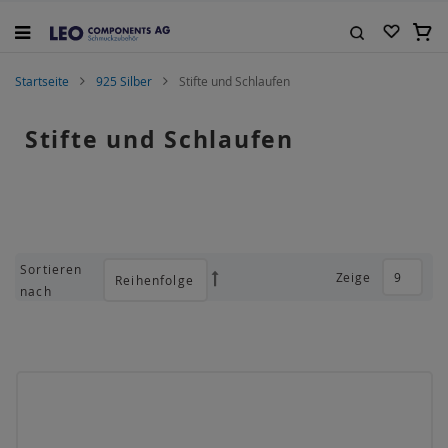
Zum
Inhalt
Mein
springen
Suche
Startseite
925 Silber
Stifte und Schlaufen
Stifte und Schlaufen
Sortieren
Zeige
Absteigend
nach
sortieren