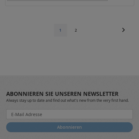
Seite
Seite
Weiter
Seite
Sie
1
2
lesen
gerade
die
Seite
ABONNIEREN SIE UNSEREN NEWSLETTER
Always stay up to date and find out what's new from the very first hand.
Melden
Sie
sich
Abonnieren
für
unseren