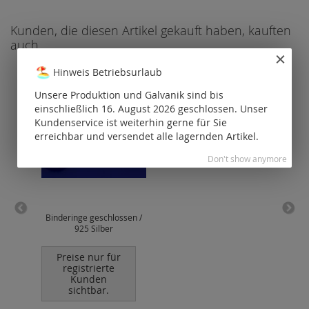
Kunden, die diesen Artikel gekauft haben, kauften
auch
Hinweis Betriebsurlaub
Unsere Produktion und Galvanik sind bis
einschließlich 16. August 2026 geschlossen. Unser
Kundenservice ist weiterhin gerne für Sie
erreichbar und versendet alle lagernden Artikel.
Don't show anymore
Binderinge geschlossen /
S
925 Silber
Kara
Preise nur für
P
registrierte
Kunden
sichtbar.