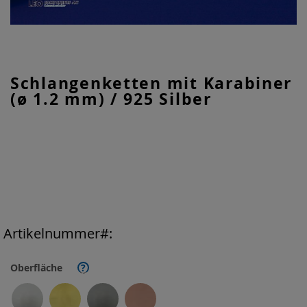
Zum
Schlangenketten mit Karabiner
Anfang
(ø 1.2 mm) / 925 Silber
der
Bildgalerie
springen
Artikelnummer
Oberfläche
?