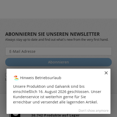
ABONNIEREN SIE UNSEREN NEWSLETTER
Always stay up to date and find out what's new from the very first hand.
Melden
Sie
sich
Abonnieren
für
unseren
Ja,
ich stimme den
AGB
sowie den
Datenschutzbestimmungen
des
Newsletter
Hinweis Betriebsurlaub
LEO Online-Shop zu.
a:
Unsere Produktion und Galvanik sind bis
einschließlich 16. August 2026 geschlossen. Unser
Kundenservice ist weiterhin gerne für Sie
erreichbar und versendet alle lagernden Artikel.
Don't show anymore
36.742 Produkte auf Lager