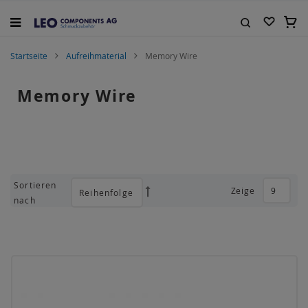
Zum
Inhalt
Mein
springen
Suche
Startseite
Aufreihmaterial
Memory Wire
Memory Wire
Sortieren
Zeige
Absteigend
nach
sortieren