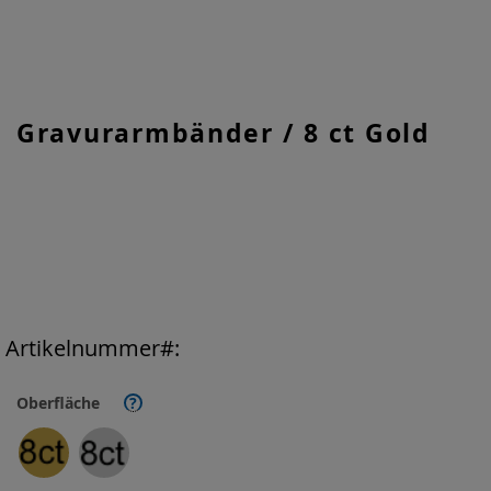
Zum
Gravurarmbänder / 8 ct Gold
Anfang
der
Bildgalerie
springen
Artikelnummer
Oberfläche
?