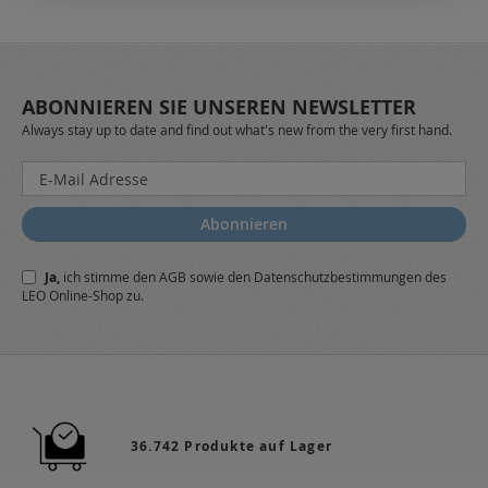
ABONNIEREN SIE UNSEREN NEWSLETTER
Always stay up to date and find out what's new from the very first hand.
Melden
Sie
sich
Abonnieren
für
unseren
Ja,
ich stimme den
AGB
sowie den
Datenschutzbestimmungen
des
Newsletter
LEO Online-Shop zu.
a:
36.742 Produkte auf Lager