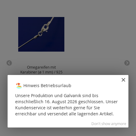
Omegareifen mit
Gra
Karabiner (ø 1 mm) / 925
Silber
P
Hinweis Betriebsurlaub
Preise nur für
registrierte
Unsere Produktion und Galvanik sind bis
Kunden
einschließlich 16. August 2026 geschlossen. Unser
sichtbar.
Kundenservice ist weiterhin gerne für Sie
erreichbar und versendet alle lagernden Artikel.
Don't show anymore