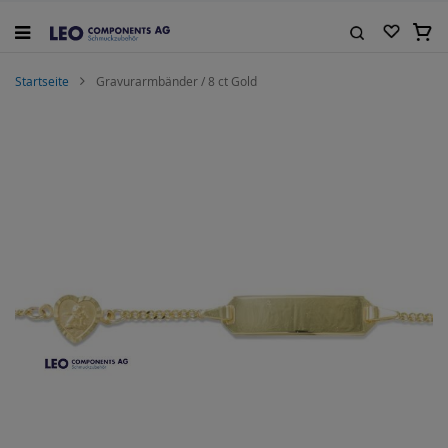
Zum
Inhalt
Mein
springen
Suche
Startseite
Gravurarmbänder / 8 ct Gold
Zum
Ende
der
Bildgalerie
springen