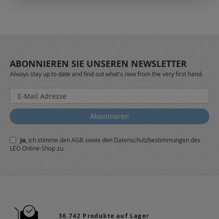
ABONNIEREN SIE UNSEREN NEWSLETTER
Always stay up to date and find out what's new from the very first hand.
Melden
Sie
sich
Abonnieren
für
unseren
Ja,
ich stimme den
AGB
sowie den
Datenschutzbestimmungen
des
Newsletter
LEO Online-Shop zu.
a:
36.742 Produkte auf Lager