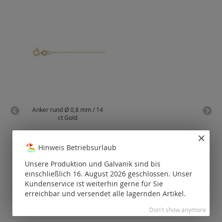
Anker rund Ø 0,8 mm / 14
Sing
ct Gold
Preise nur für
P
registrierte
Hinweis Betriebsurlaub
Kunden
sichtbar.
Unsere Produktion und Galvanik sind bis
einschließlich 16. August 2026 geschlossen. Unser
Kundenservice ist weiterhin gerne für Sie
erreichbar und versendet alle lagernden Artikel.
Don't show anymore