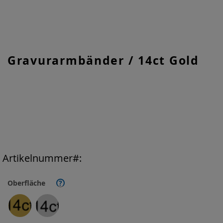
Zum
Gravurarmbänder / 14ct Gold
Anfang
der
Bildgalerie
springen
Artikelnummer
Oberfläche
?