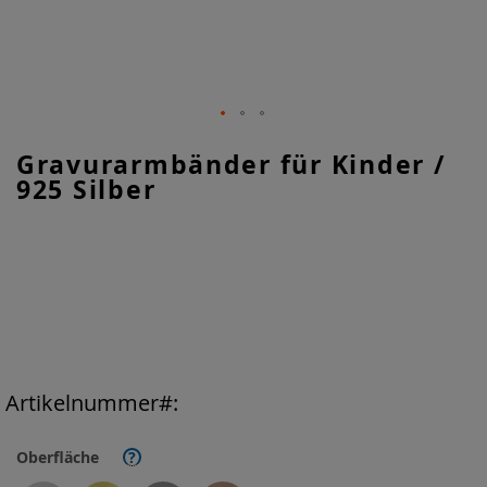
Zum
Gravurarmbänder für Kinder /
Anfang
925 Silber
der
Bildgalerie
springen
Artikelnummer
Oberfläche
?