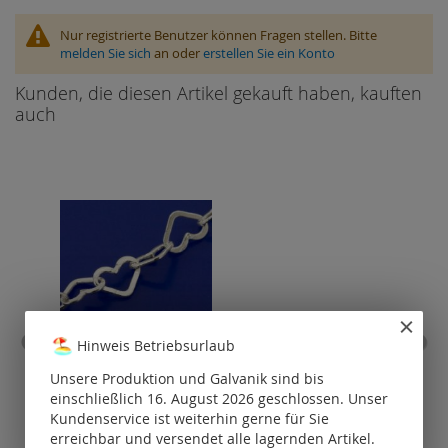
Nur registrierte Benutzer können Fragen stellen. Bitte
melden Sie sich
an oder
erstellen Sie ein Konto
Kunden, die diesen Artikel gekauft haben, kauften
auch
Hinweis Betriebsurlaub
Herzketten gehämmert mit
Gr
Unsere Produktion und Galvanik sind bis
Karabiner (ø 4.35x3.30mm)
einschließlich 16. August 2026 geschlossen. Unser
Kundenservice ist weiterhin gerne für Sie
Preise nur für
P
registrierte
erreichbar und versendet alle lagernden Artikel.