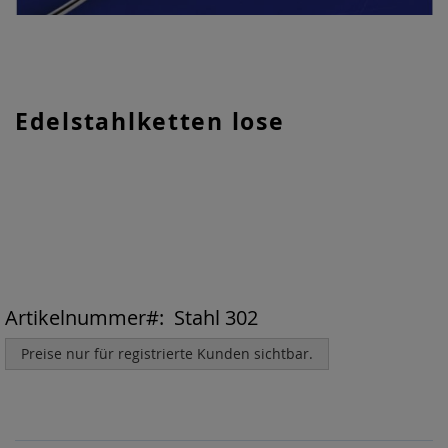
Zum
Edelstahlketten lose
Anfang
der
Bildgalerie
springen
Artikelnummer
Stahl 302
Preise nur für registrierte Kunden sichtbar.