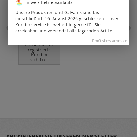
Hinweis Betriebsurlaub
Unsere Produktion und Galvanik sind bis
einschließlich 16. August 2026 geschlossen. Unser
Kundenservice ist weiterhin gerne für Sie
Magnetschliessen /
erreichbar und versendet alle lagernden Artikel.
Edelstahl
B
Ed
Don't show anymore
Preise nur für
P
registrierte
Kunden
sichtbar.
ABONNIEREN SIE UNSEREN NEWSLETTER