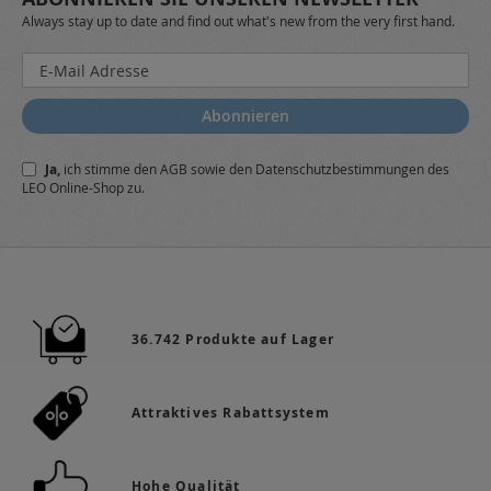
Always stay up to date and find out what's new from the very first hand.
Melden
Sie
sich
Abonnieren
für
unseren
Ja,
ich stimme den
AGB
sowie den
Datenschutzbestimmungen
des
Newsletter
LEO Online-Shop zu.
a:
36.742 Produkte auf Lager
Attraktives Rabattsystem
Hohe Qualität