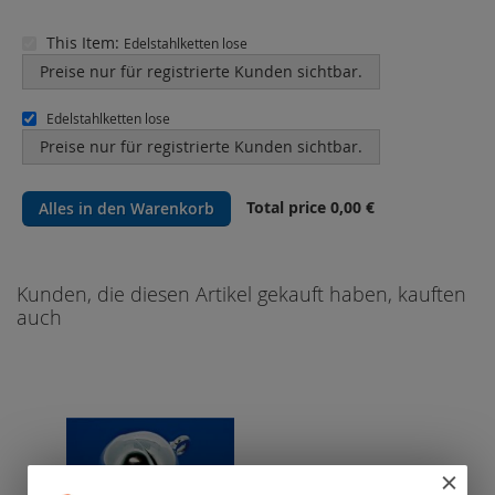
This Item:
Edelstahlketten lose
Preise nur für registrierte Kunden sichtbar.
Edelstahlketten lose
Preise nur für registrierte Kunden sichtbar.
Total price
0,00 €
Alles in den Warenkorb
Kunden, die diesen Artikel gekauft haben, kauften
auch