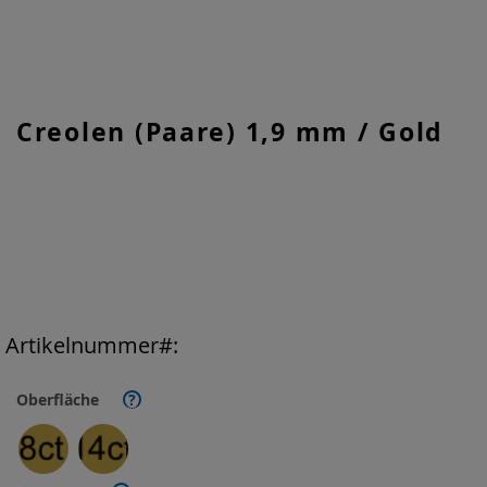
Zum
Creolen (Paare) 1,9 mm / Gold
Anfang
der
Bildgalerie
springen
Artikelnummer
Oberfläche
?