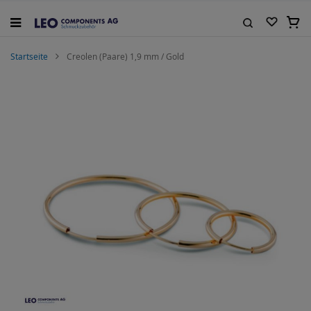
Zum
Inhalt
Mein
springen
Suche
Startseite
Creolen (Paare) 1,9 mm / Gold
Zum
Ende
der
Bildgalerie
springen