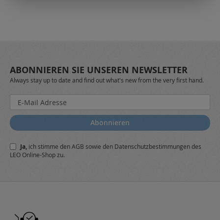
ABONNIEREN SIE UNSEREN NEWSLETTER
Always stay up to date and find out what's new from the very first hand.
Melden
Sie
sich
Abonnieren
für
unseren
Ja,
ich stimme den
AGB
sowie den
Datenschutzbestimmungen
des
Newsletter
LEO Online-Shop zu.
a: