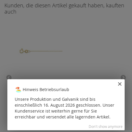
Kunden, die diesen Artikel gekauft haben, kauften
auch
Anker rund Ø 0,8 mm / 14
Oh
Hinweis Betriebsurlaub
ct Gold
(
Unsere Produktion und Galvanik sind bis
Preise nur für
P
einschließlich 16. August 2026 geschlossen. Unser
registrierte
Kundenservice ist weiterhin gerne für Sie
Kunden
sichtbar.
erreichbar und versendet alle lagernden Artikel.
Don't show anymore