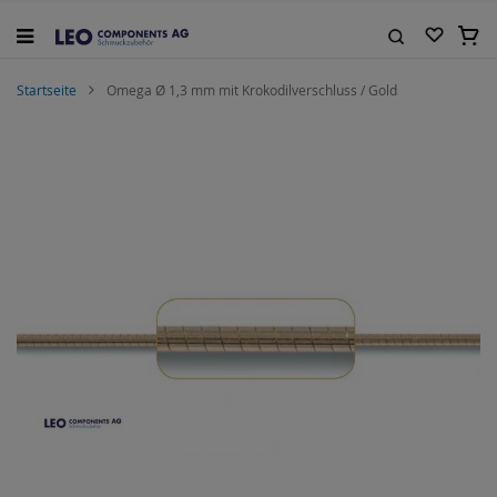
Zum
Inhalt
Mein
springen
Suche
Startseite
Omega Ø 1,3 mm mit Krokodilverschluss / Gold
Zum
Ende
der
Bildgalerie
springen