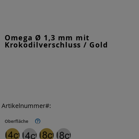
Zum
Omega Ø 1,3 mm mit
Anfang
Krokodilverschluss / Gold
der
Bildgalerie
springen
Artikelnummer
Oberfläche
?