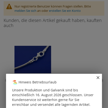
Nur registrierte Benutzer können Fragen stellen. Bitte
melden Sie sich
an oder
erstellen Sie ein Konto
Kunden, die diesen Artikel gekauft haben, kauften
auch
Hinweis Betriebsurlaub
Schlangenketten mit
Flec
Karabiner (ø 1.2 mm) / 925
Endk
Unsere Produktion und Galvanik sind bis
Silber
einschließlich 16. August 2026 geschlossen. Unser
Kundenservice ist weiterhin gerne für Sie
Preise nur für
P
erreichbar und versendet alle lagernden Artikel.
registrierte