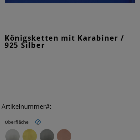
Zum
Königsketten mit Karabiner /
Anfang
925 Silber
der
Bildgalerie
springen
Artikelnummer
Oberfläche
?