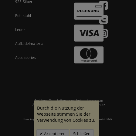
925 Silber
Edelstahl
Leder
Auffädelmaterial
Accessories
Suchbegriffe
Seitenverzeichnis
Impressum
Allgemeine Geschäftsbedingungen
Datenschutz
Durch die Nutzung der
Webseite stimmen Sie der
Verwendung von Cookies zu.
Unser Angebot richtet sich an gewerbliche Kunden. Alle Preise zzgl. gesetzt. MwSt.
© 2007 - 2026 Alle Rechte vorbehalten.
Akzeptieren
Schließen