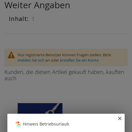
Weiter Angaben
1
Weiter
Angaben
Nur registrierte Benutzer können Fragen stellen. Bitte
melden Sie sich
an oder
erstellen Sie ein Konto
Kunden, die diesen Artikel gekauft haben, kauften
auch
Hinweis Betriebsurlaub