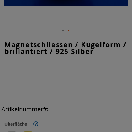
Zum
Magnetschliessen / Kugelform /
Anfang
brillantiert / 925 Silber
der
Bildgalerie
springen
Artikelnummer
Oberfläche
?