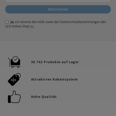
Sie
sich
Abonnieren
für
unseren
Ja,
ich stimme den
AGB
sowie den
Datenschutzbestimmungen
des
Newsletter
LEO Online-Shop zu.
a:
36.742 Produkte auf Lager
Attraktives Rabattsystem
Hohe Qualität