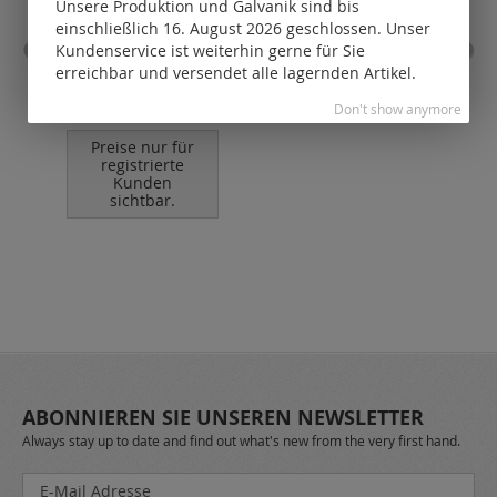
Unsere Produktion und Galvanik sind bis
einschließlich 16. August 2026 geschlossen. Unser
Kundenservice ist weiterhin gerne für Sie
erreichbar und versendet alle lagernden Artikel.
Schlangenketten mit
Karabiner (ø 1.2 mm) / 925
eing
Don't show anymore
Silber
Preise nur für
P
registrierte
Kunden
sichtbar.
ABONNIEREN SIE UNSEREN NEWSLETTER
Always stay up to date and find out what's new from the very first hand.
Melden