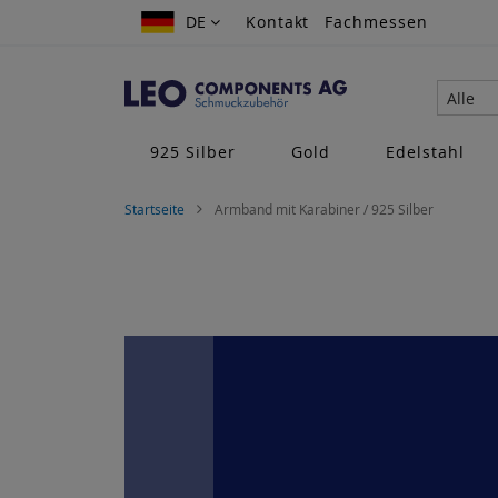
Zum
DE
DE
Kontakt
Fachmessen
Inhalt
springen
Alle
925 Silber
Gold
Edelstahl
Startseite
Armband mit Karabiner / 925 Silber
Zum
Ende
der
Bildgalerie
springen