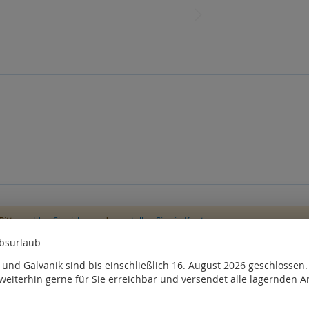
Bitte
melden Sie sich
an oder
erstellen Sie ein Konto
ebsurlaub
, kauften auch
und Galvanik sind bis einschließlich 16. August 2026 geschlossen
weiterhin gerne für Sie erreichbar und versendet alle lagernden Ar