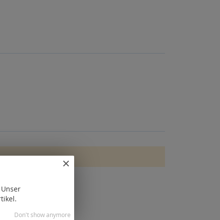
. Unser
tikel.
Don't show anymore