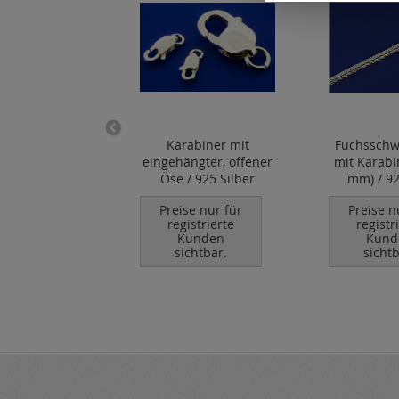
änder 2,8 mm
Karabiner mit
Fuchsschw
eingehängter, offener
mit Karabi
Öse / 925 Silber
mm) / 92
se nur für
istrierte
Preise nur für
Preise n
unden
registrierte
registr
chtbar.
Kunden
Kund
sichtbar.
sichtb