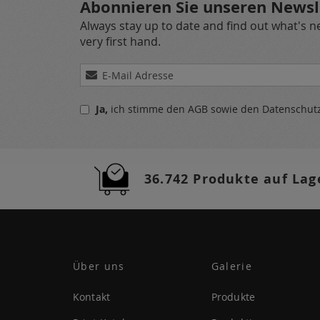
Abonnieren Sie unseren Newsl
Always stay up to date and find out what's 
very first hand.
Melden
Sie
sich
Ja,
ich stimme den
AGB
sowie den
Datenschu
für
unseren
Newsletter
a:
36.742 Produkte auf Lag
Über uns
Galerie
Kontakt
Produkte