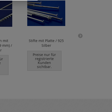
n mit
Stifte mit Platte / 925
Stifte / 925 Silb
.9 mm) /
Silber
r
Preise nur für
Preise nur für
registrierte
registrierte
ür
Kunden
Kunden
e
sichtbar.
sichtbar.