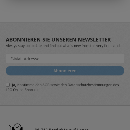
ABONNIEREN SIE UNSEREN NEWSLETTER
Always stay up to date and find out what's new from the very first hand.
Melden
Sie
sich
Abonnieren
für
unseren
Ja,
ich stimme den
AGB
sowie den
Datenschutzbestimmungen
des
Newsletter
LEO Online-Shop zu.
a:
36.742 Produkte auf Lager