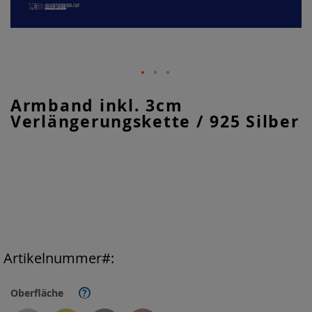
Zum
Armband inkl. 3cm
Anfang
Verlängerungskette / 925 Silber
der
Bildgalerie
springen
Artikelnummer
Oberfläche
?