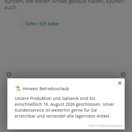
Kunden, die diesen Artikel gekauft haben, kauften
auch
Stifte / 925 Silber
Qu
Hinweis Betriebsurlaub
Preise nur für
P
Unsere Produktion und Galvanik sind bis
registrierte
einschließlich 16. August 2026 geschlossen. Unser
Kunden
Kundenservice ist weiterhin gerne für Sie
sichtbar.
erreichbar und versendet alle lagernden Artikel.
Don't show anymore