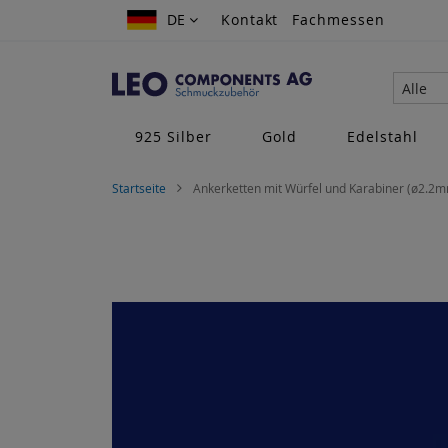
Zum
DE
DE
Kontakt
Fachmessen
Inhalt
springen
Alle
925 Silber
Gold
Edelstahl
Startseite
Ankerketten mit Würfel und Karabiner (ø2.2mm
Zum
Ende
der
Bildgalerie
springen