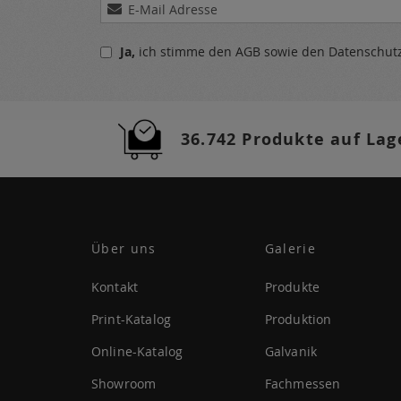
Melden
Sie
sich
Ja,
ich stimme den
AGB
sowie den
Datenschu
für
unseren
Newsletter
a:
36.742 Produkte auf Lag
Über uns
Galerie
Kontakt
Produkte
Print-Katalog
Produktion
Online-Katalog
Galvanik
Showroom
Fachmessen