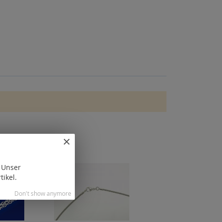
. Unser
tikel.
Don't show anymore