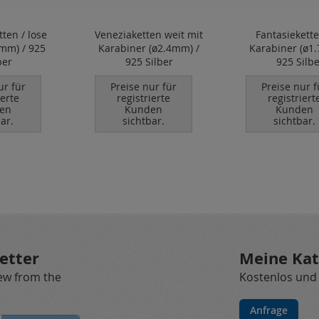
tten / lose
Veneziaketten weit mit
Fantasiekett
 mm) / 925
Karabiner (ø2.4mm) /
Karabiner (ø1
ber
925 Silber
925 Silbe
ur für
Preise nur für
Preise nur f
ierte
registrierte
registriert
en
Kunden
Kunden
ar.
sichtbar.
sichtbar.
etter
Meine Kat
new from the
Kostenlos und
Anfrage