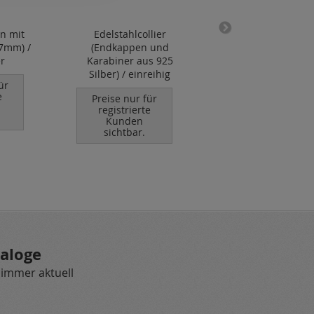
en mit
Edelstahlcollier
Karabiner mit
.7mm) /
(Endkappen und
eingehängter, off
r
Karabiner aus 925
Öse / 925 Silbe
Silber) / einreihig
ür
Preise nur für
e
registrierte
Preise nur für
Kunden
registrierte
sichtbar.
Kunden
sichtbar.
aloge
 immer aktuell