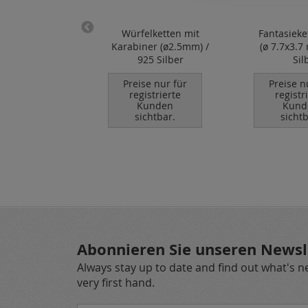
urketten mit
Würfelketten mit
Fantasieke
er (ø 2.1 mm) /
Karabiner (ø2.5mm) /
(ø 7.7x3.7
25 Silber
925 Silber
Sil
se nur für
Preise nur für
Preise n
istrierte
registrierte
registr
unden
Kunden
Kund
chtbar.
sichtbar.
sichtb
Abonnieren Sie unseren Newsl
Always stay up to date and find out what's 
very first hand.