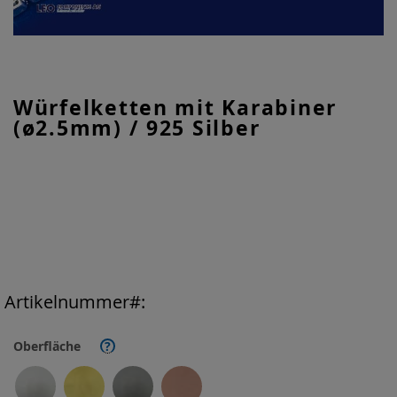
Zum
Würfelketten mit Karabiner
Anfang
(ø2.5mm) / 925 Silber
der
Bildgalerie
springen
Artikelnummer
Oberfläche
?