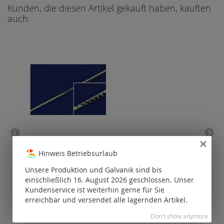
Kunden, die diesen Artikel gekauft haben, kauften
auch
Veneziaketten Karabiner
E
(ø0.9mm) / 925 Silber
Kara
Hinweis Betriebsurlaub
Unsere Produktion und Galvanik sind bis
Preise nur für
P
einschließlich 16. August 2026 geschlossen. Unser
registrierte
Kunden
Kundenservice ist weiterhin gerne für Sie
sichtbar.
erreichbar und versendet alle lagernden Artikel.
Don't show anymore