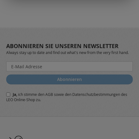
ABONNIEREN SIE UNSEREN NEWSLETTER
Always stay up to date and find out what's new from the very first hand.
Melden
Sie
sich
Abonnieren
für
unseren
Ja,
ich stimme den
AGB
sowie den
Datenschutzbestimmungen
des
Newsletter
LEO Online-Shop zu.
a: