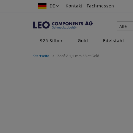
Zum
DE
DE
Kontakt
Fachmessen
Inhalt
springen
Alle
925 Silber
Gold
Edelstahl
Startseite
Zopf Ø 1,1 mm / 8 ct Gold
Zum
Ende
der
Bildgalerie
springen