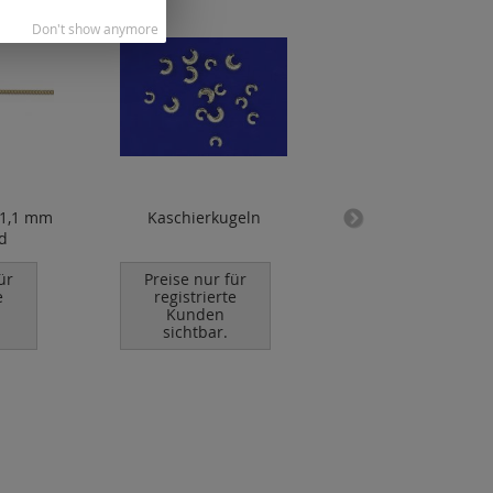
Don't show anymore
 1,1 mm
Kaschierkugeln
Ohrmuttern Silic
ld
klein
ür
Preise nur für
Preise nur für
e
registrierte
registrierte
Kunden
Kunden
sichtbar.
sichtbar.