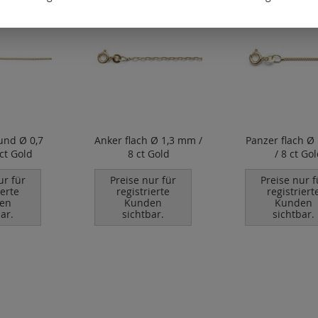
und Ø 0,7
Anker flach Ø 1,3 mm /
Panzer flach Ø
ct Gold
8 ct Gold
/ 8 ct Go
ur für
Preise nur für
Preise nur f
ierte
registrierte
registriert
en
Kunden
Kunden
ar.
sichtbar.
sichtbar.