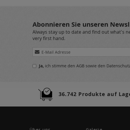
Abonnieren Sie unseren Newsl
Always stay up to date and find out what's 
very first hand.
Melden
Sie
sich
Ja,
ich stimme den
AGB
sowie den
Datenschu
für
unseren
Newsletter
a:
36.742 Produkte auf Lag
Über uns
Galerie