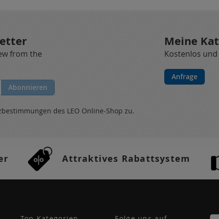
etter
Meine Kat
new from the
Kostenlos und
Anfrage
Abonnieren
tzbestimmungen
des LEO Online-Shop zu.
er
Attraktives Rabattsystem
Top Kategorien
Folge uns auf