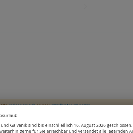
Bitte
melden Sie sich
an oder
erstellen Sie ein Konto
ebsurlaub
, kauften auch
und Galvanik sind bis einschließlich 16. August 2026 geschlossen
weiterhin gerne für Sie erreichbar und versendet alle lagernden Ar