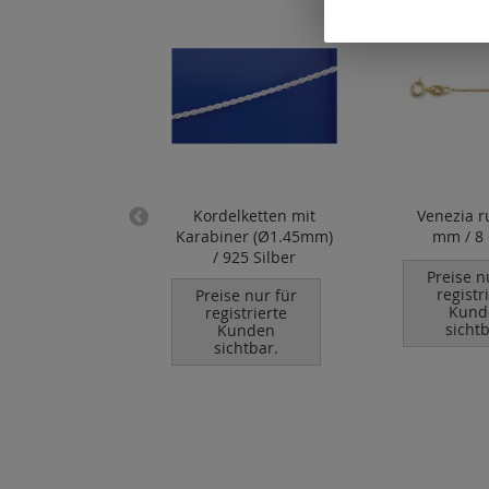
hlketten lose (
Kordelketten mit
Venezia r
 2.5 mm)
Karabiner (Ø1.45mm)
mm / 8 
/ 925 Silber
se nur für
Preise n
istrierte
registr
Preise nur für
unden
Kund
registrierte
chtbar.
sichtb
Kunden
sichtbar.
In den
arenkorb