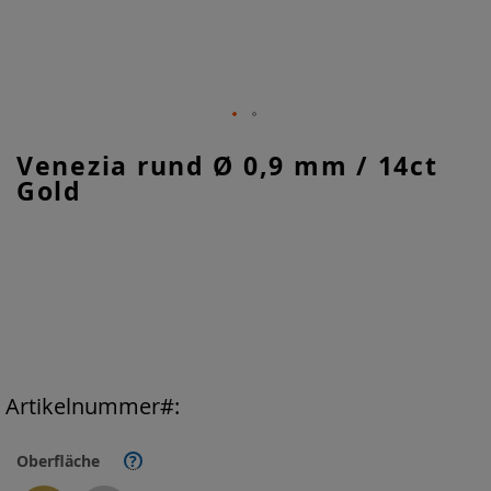
Zum
Venezia rund Ø 0,9 mm / 14ct
Anfang
Gold
der
Bildgalerie
springen
Artikelnummer
Oberfläche
?