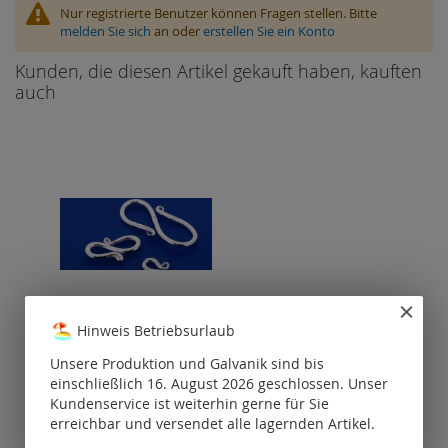
Nur registrierte Benutzer können Fragen stellen. Bitte
melden Sie sich
an oder
erstellen Sie ein Konto
Kunden, die diesen Artikel gekauft haben, kauften
auch
Hinweis Betriebsurlaub
S-Haken / 925 Silber
Unsere Produktion und Galvanik sind bis
einschließlich 16. August 2026 geschlossen. Unser
Preise nur für
Kundenservice ist weiterhin gerne für Sie
registrierte
erreichbar und versendet alle lagernden Artikel.
Kunden
sichtbar.