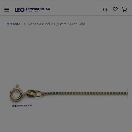
Zum
Inhalt
Mein
springen
Suche
Startseite
Venezia rund Ø 0,9 mm / 14ct Gold
Zum
Ende
der
Bildgalerie
springen