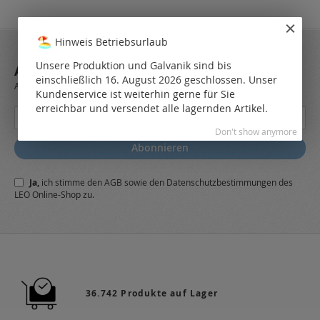
Hinweis Betriebsurlaub
Unsere Produktion und Galvanik sind bis
ABONNIEREN SIE UNSEREN NEWSLETTER
einschließlich 16. August 2026 geschlossen. Unser
Always stay up to date and find out what's new from the very first hand.
Kundenservice ist weiterhin gerne für Sie
erreichbar und versendet alle lagernden Artikel.
Melden
Sie
Don't show anymore
sich
Abonnieren
für
unseren
Ja,
ich stimme den
AGB
sowie den
Datenschutzbestimmungen
des
Newsletter
LEO Online-Shop zu.
a:
36.742 Produkte auf Lager