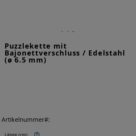
Zum
Puzzlekette mit
Anfang
Bajonettverschluss / Edelstahl
der
Bildgalerie
(ø 6.5 mm)
springen
Artikelnummer
Länge (cm)
?