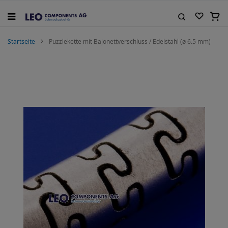
Zum
Inhalt
Mein
springen
Suche
Startseite
Puzzlekette mit Bajonettverschluss / Edelstahl (ø 6.5 mm)
Zum
Ende
der
Bildgalerie
springen