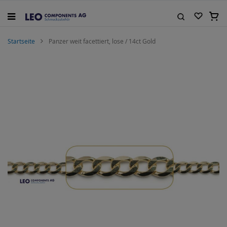
Zum
Inhalt
Mein
springen
Suche
Startseite
Panzer weit facettiert, lose / 14ct Gold
Zum
Ende
der
Bildgalerie
springen