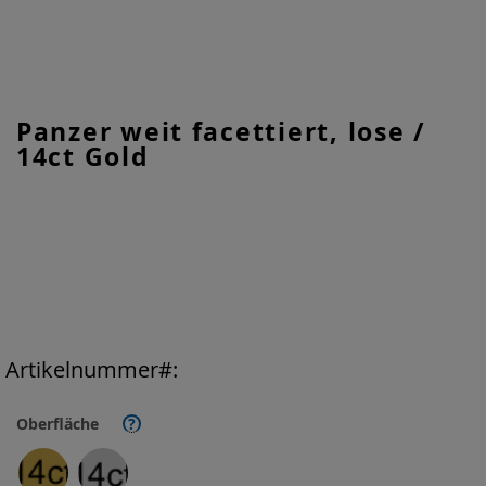
Zum
Panzer weit facettiert, lose /
Anfang
14ct Gold
der
Bildgalerie
springen
Artikelnummer
Oberfläche
?