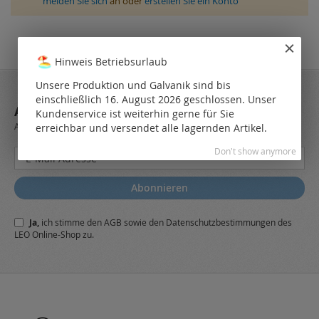
melden Sie sich
an oder
erstellen Sie ein Konto
Hinweis Betriebsurlaub
Unsere Produktion und Galvanik sind bis
einschließlich 16. August 2026 geschlossen. Unser
ABONNIEREN SIE UNSEREN NEWSLETTER
Kundenservice ist weiterhin gerne für Sie
Always stay up to date and find out what's new from the very first hand.
erreichbar und versendet alle lagernden Artikel.
Don't show anymore
Melden
Sie
sich
Abonnieren
für
unseren
Ja,
ich stimme den
AGB
sowie den
Datenschutzbestimmungen
des
Newsletter
LEO Online-Shop zu.
a: