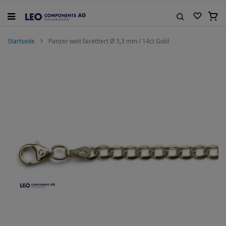
Zum
Inhalt
Mein
springen
Suche
Startseite
Panzer weit facettiert Ø 3,3 mm / 14ct Gold
Zum
Ende
der
Bildgalerie
springen