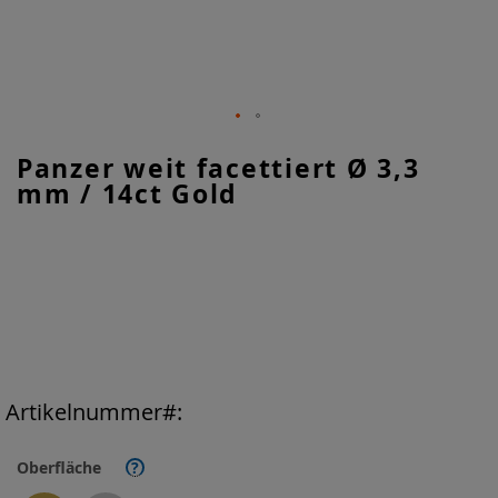
Zum
Panzer weit facettiert Ø 3,3
Anfang
mm / 14ct Gold
der
Bildgalerie
springen
Artikelnummer
Oberfläche
?