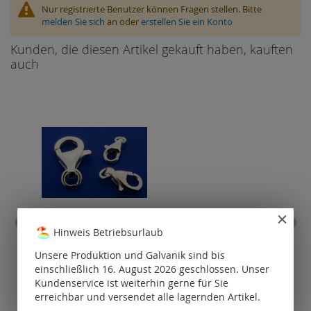
Nur registrierte Benutzer können Fragen stellen. Bitte
melden Sie sich
an oder
erstellen Sie ein Konto
Kunden, die diesen Artikel gekauft haben, kauften
auch
Hinweis Betriebsurlaub
Karabiner mit
Bie
eingehängter, offener Öse
Unsere Produktion und Galvanik sind bis
/ 925 Silber
einschließlich 16. August 2026 geschlossen. Unser
P
Kundenservice ist weiterhin gerne für Sie
Preise nur für
registrierte
erreichbar und versendet alle lagernden Artikel.
Kunden