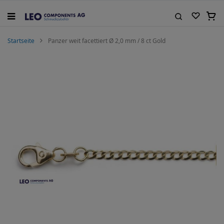
Zum
Inhalt
Mein
springen
Suche
Startseite
Panzer weit facettiert Ø 2,0 mm / 8 ct Gold
Zum
Ende
der
Bildgalerie
springen