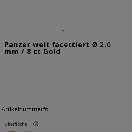
Zum
Panzer weit facettiert Ø 2,0
Anfang
mm / 8 ct Gold
der
Bildgalerie
springen
Artikelnummer
Oberfläche
?