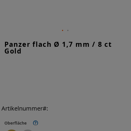
Zum
Panzer flach Ø 1,7 mm / 8 ct
Anfang
Gold
der
Bildgalerie
springen
Artikelnummer
Oberfläche
?