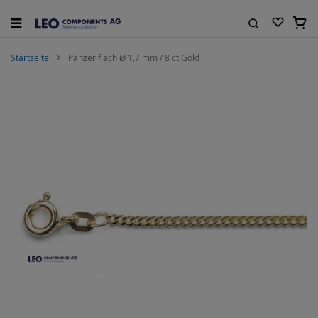
Zum
Inhalt
Mein
springen
Suche
Startseite
Panzer flach Ø 1,7 mm / 8 ct Gold
Zum
Ende
der
Bildgalerie
springen