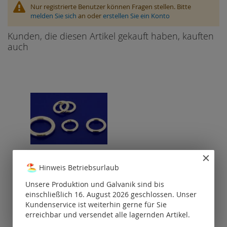
Nur registrierte Benutzer können Fragen stellen. Bitte
melden Sie sich
an oder
erstellen Sie ein Konto
Kunden, die diesen Artikel gekauft haben, kauften
auch
Hinweis Betriebsurlaub
Binderinge geschlossen /
925 Silber
Unsere Produktion und Galvanik sind bis
einschließlich 16. August 2026 geschlossen. Unser
Preise nur für
Kundenservice ist weiterhin gerne für Sie
registrierte
erreichbar und versendet alle lagernden Artikel.
Kunden
sichtbar.