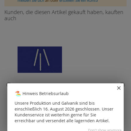
melden Sie sich
an oder
erstellen Sie ein Konto
Kunden, die diesen Artikel gekauft haben, kauften
auch
Ohrstifte / 925 Silber
Ohr
Hinweis Betriebsurlaub
inkl.
Unsere Produktion und Galvanik sind bis
Preise nur für
P
einschließlich 16. August 2026 geschlossen. Unser
registrierte
Kundenservice ist weiterhin gerne für Sie
Kunden
erreichbar und versendet alle lagernden Artikel.
sichtbar.
Don't show anymore