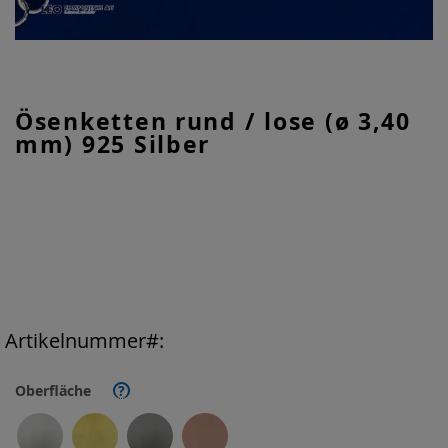
Zum
Ösenketten rund / lose (ø 3,40
Anfang
mm) 925 Silber
der
Bildgalerie
springen
Artikelnummer
Oberfläche
?