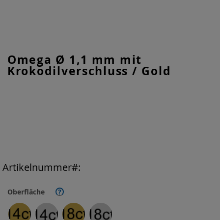
Zum
Omega Ø 1,1 mm mit
Anfang
Krokodilverschluss / Gold
der
Bildgalerie
springen
Artikelnummer
Oberfläche
?