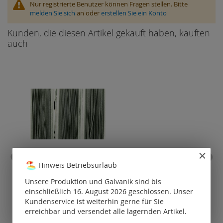
Nur registrierte Benutzer können Fragen stellen. Bitte
melden Sie sich
an oder
erstellen Sie ein Konto
Kunden, die diesen Artikel gekauft haben, kauften
auch
Hinweis Betriebsurlaub
Edelstahlseil /
nylonummantelt (19
Kara
Unsere Produktion und Galvanik sind bis
Stränge)
einschließlich 16. August 2026 geschlossen. Unser
Preise nur für
P
Kundenservice ist weiterhin gerne für Sie
registrierte
erreichbar und versendet alle lagernden Artikel.
Kunden