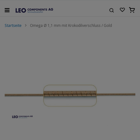
Zum
Inhalt
Mein
springen
Suche
Startseite
Omega Ø 1,1 mm mit Krokodilverschluss / Gold
Zum
Ende
der
Bildgalerie
springen