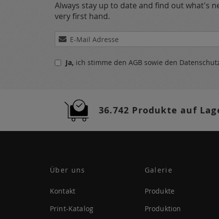
Always stay up to date and find out what's 
very first hand.
Melden
Sie
sich
Ja,
ich stimme den
AGB
sowie den
Datenschu
für
unseren
Newsletter
a:
36.742 Produkte auf Lag
Über uns
Galerie
Kontakt
Produkte
Print-Katalog
Produktion