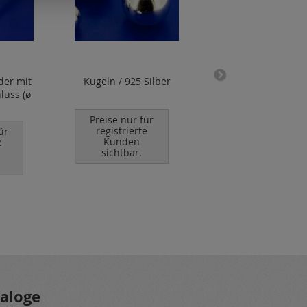
er mit
Kugeln / 925 Silber
Flechtriemen fla
luss (ø
(Känguruleder)
Preise nur für
Preise nur für
registrierte
registrierte
ür
Kunden
Kunden
e
sichtbar.
sichtbar.
aloge