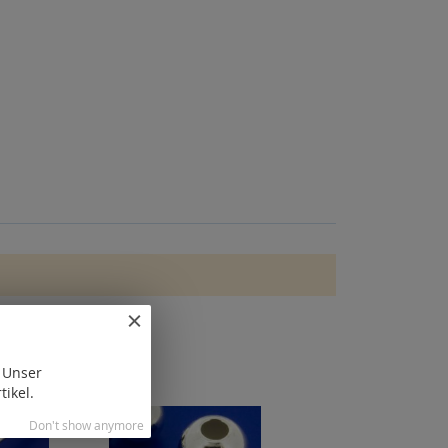
. Unser
tikel.
Don't show anymore