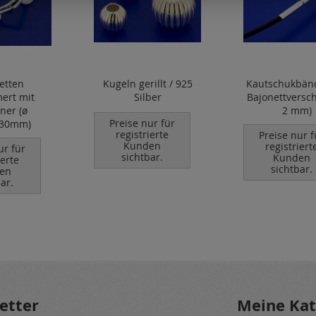
etten
Kugeln gerillt / 925
Kautschukbänd
ert mit
Silber
Bajonettversch
ner (ø
2 mm)
Preise nur für
.30mm)
registrierte
Preise nur f
Kunden
registriert
ur für
sichtbar.
Kunden
ierte
sichtbar.
en
ar.
etter
Meine Kat