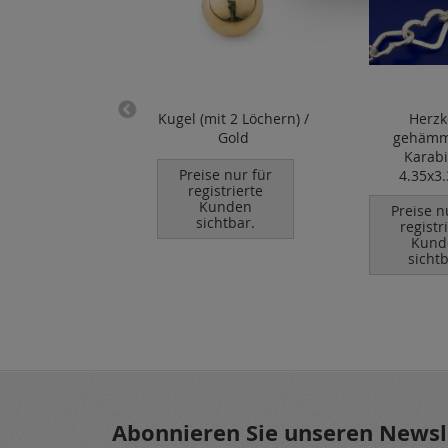
rzketten
Kugel (mit 2 Löchern) /
Herzk
ert / lose (ø
Gold
gehämm
.3mm) / 925
Karabi
Preise nur für
Silber
4.35x3
registrierte
Kunden
se nur für
Preise n
sichtbar.
istrierte
registr
unden
Kund
chtbar.
sichtb
Abonnieren Sie unseren Newsl