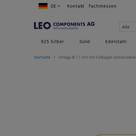
Zum
DE
DE
Kontakt
Fachmessen
Inhalt
springen
Alle
925 Silber
Gold
Edelstahl
Startseite
Omega Ø 1,1 mm mit Endkappe und Karabiner
Zum
Ende
der
Bildgalerie
springen