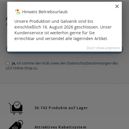
Hinweis Betriebsurlaub
ABONNIEREN SIE UNSEREN NEWSLETTER
Unsere Produktion und Galvanik sind bis
Always stay up to date and find out what's new from the very first hand.
einschließlich 16. August 2026 geschlossen. Unser
Kundenservice ist weiterhin gerne für Sie
Melden
erreichbar und versendet alle lagernden Artikel.
Sie
sich
Don't show anymore
Abonnieren
für
unseren
Ja,
ich stimme den
AGB
sowie den
Datenschutzbestimmungen
des
Newsletter
LEO Online-Shop zu.
a:
36.742 Produkte auf Lager
Attraktives Rabattsystem