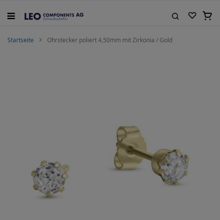
Zum
Inhalt
Mein
springen
Suche
Startseite
Ohrstecker poliert 4,50mm mit Zirkonia / Gold
Zum
Ende
der
Bildgalerie
springen