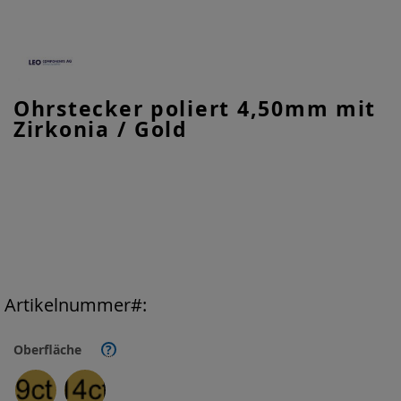
Zum
Ohrstecker poliert 4,50mm mit
Anfang
Zirkonia / Gold
der
Bildgalerie
springen
Artikelnummer
Oberfläche
?