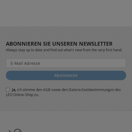
ABONNIEREN SIE UNSEREN NEWSLETTER
Always stay up to date and find out what's new from the very first hand.
Melden
Sie
sich
Abonnieren
für
unseren
Ja,
ich stimme den
AGB
sowie den
Datenschutzbestimmungen
des
Newsletter
LEO Online-Shop zu.
a: