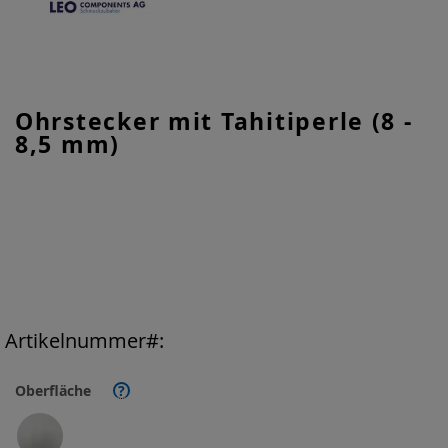
Zum
Ohrstecker mit Tahitiperle (8 -
Anfang
8,5 mm)
der
Bildgalerie
springen
Artikelnummer
Oberfläche
?