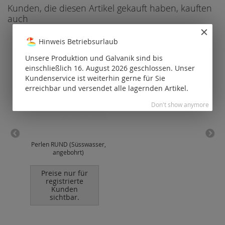
Kunden, die diesen Artikel gekauft haben, kauften
auch
Hinweis Betriebsurlaub
Unsere Produktion und Galvanik sind bis
einschließlich 16. August 2026 geschlossen. Unser
Kundenservice ist weiterhin gerne für Sie
erreichbar und versendet alle lagernden Artikel.
Don't show anymore
Perlen RUND (Süsswasser,
K
angebohrt)
Preise nur für
P
registrierte
Kunden
sichtbar.