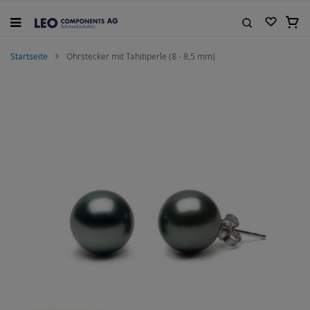
Zum
Inhalt
Mein
springen
Suche
Startseite
Ohrstecker mit Tahitiperle (8 - 8,5 mm)
Zum
Ende
der
Bildgalerie
springen